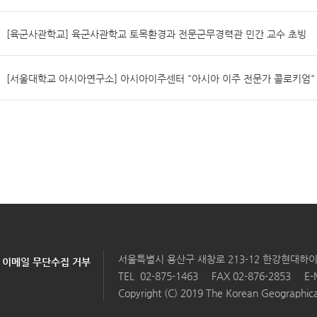
[육군사관학교] 육군사관학교 토목환경과 전문군무경력관 민간 교수 초빙
[서울대학교 아시아연구소] 아시아이주센터 "아시아 이주 전문가 콜로키엄"
서울특별시 용산구 새창로 213-12 한강현대하이
이메일 무단수집 거부
TEL
02-875-1463
FAX 02-876-2853
E-
Copyright (C) 2019 The Korean Geographical