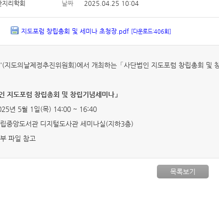
한지리학회
날짜
2025.04.25 10:04
지도포럼 창립총회 및 세미나 초청장.pdf
[다운로드:406회]
럼'(지도의날제정추진위원회)에서 개최하는「사단법인 지도포럼 창립총회 및 
인 지도포럼 창립총회 및 창립기념세미나」
025년 5월 1일(목) 14:00 ~ 16:40
 국립중앙도서관 디지털도사관 세미나실(지하3층)
첨부 파일 참고
목록보기