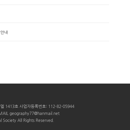
 안내
엘 1413호
사업자등록번호: 112-82-05944
MAIL
geography77@hanmail.net
 Society All Rights Reserved.