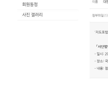
이름
대
회원동정
사진 갤러리
첨부파일(1)
'지도포
「사단법
- 일시: 2
- 장소:
- 내용: 