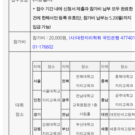
*
접수 기간 내에 신청서 제출과 참가비 납부 모두 완료한
(
,
5.20(
)
건에 한해서만 등록 유효
단
참가비 납부는
월
까지
)
입금 가능
: 20,000
,
(
)
477401
참가비
원
사
대한지리학회 국민은행
참가비
01-176602
지역
장소
지역
장소
지역
장소
전북대학교
충북대학교
서울
전북
충북
지리교육과
지리교육과
서울대학교
공주대학교
전남대학교
인천
지리교육과
광주
충남
지리교육과
대회
교육융합관
1
층
사림홀
장소
경기
전남
대전
대전반석고등학
강원대학교
부산대학교
강원
부산
세종
세종국제고등학
지리교육과
지리교육과