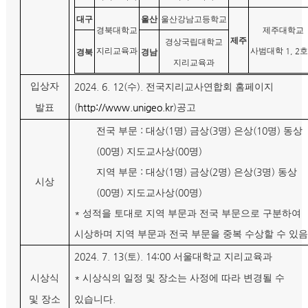
대구
울산
울산강남고등학교
경북대학교
제주대학교
제주
경상국립대학교
지리교육과
사범대학
1, 2
호
경북
경남
지리교육과
입상자
2024. 6. 12(
).
수
전국지리교사연합회 홈페이지
(
http://www.unigeo.kr
)
발표
공고
:
(1
)
(3
)
(10
)
전국 부문
대상
명
금상
명
은상
명
동상
(00
)
(00
)
명
지도교사상
명
:
(1
)
(2
)
(3
)
지역 부문
대상
명
금상
명
은상
명
동상
시상
(00
)
(00
)
명
지도교사상
명
*
성적을 토대로 지역 부문과 전국 부문으로 구분하여
시상하며 지역 부문과 전국 부문을 중복 수상할 수 있음
2024. 7. 13(
). 14:00
토
서울대학교 지리교육과
*
시상식
시상식의 일정 및 장소는 사정에 따라 변경될 수
.
및 장소
있습니다