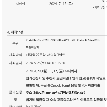
전국
시상식
2024. 7. 13.(토)
*지역 부분
4. 대회요강
전국지리교사연합회(지역지리교과연구회), 전국지리올림피아드
주관
특별위원회
27
,
3
대회방식
선택형
문항
서술형
세트
2024. 5. 25(
) 14:00 ~ 15:30
대회일시
토
2024. 4. 29. (
) ~ 5. 17. (
) 24
월
금
시까지
(
1
)
PDF
참가신청서 및 추천서
붙임파일
양식 참고
를
파일로
,
(Google Form)
PDF
변환한 뒤
구글 폼
응답 및
파일제출
참가신청
:
https://forms.gle/nuZPZk49iUDDeudc9
주소
및
참가비 입금할 때 소속 고등학교와 본인 이름으로 입금할 것
(
)
접수방법
○○
고 김
○○