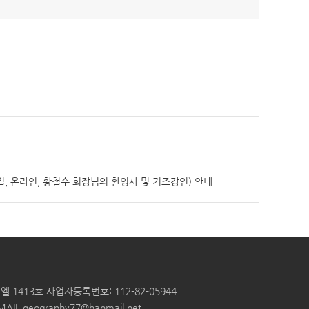
 18~19일, 온라인, 황철수 회장님의 환영사 및 기조강연) 안내
엘 1413호
사업자등록번호: 112-82-05944
MAIL
geography77@hanmail.net