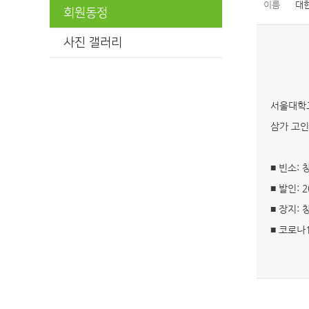
이름
대
회원동정
사진 갤러리
서울대학교
삼가 고인
■ 빈소: 
■ 발인: 
■ 장지:
■ 코로나