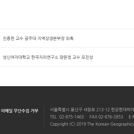
진종헌 교수 공주대 지역상생본부장 위촉
성신여자대학교 한국지리연구소 양윤정 교수 모친상
서울특별시 용산구 새창로 213-12 한강현대하이
이메일 무단수집 거부
TEL
02-875-1463
FAX 02-876-2853
E-
Copyright (C) 2019 The Korean Geographical