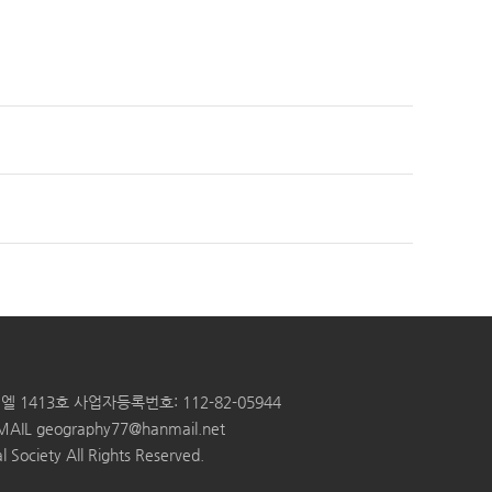
엘 1413호
사업자등록번호: 112-82-05944
MAIL
geography77@hanmail.net
 Society All Rights Reserved.