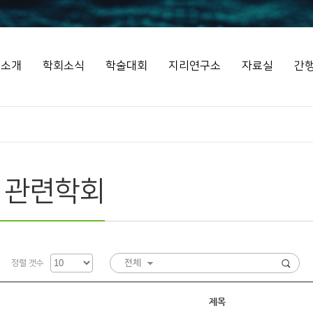
회소개
학회소식
학술대회
지리연구소
자료실
간
 관련학회
전체
정렬 갯수
제목