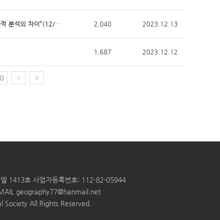
[제4회 아시아이주센터 콜로키움] “한국인의 난민에 대한 태도: 담론과 실증적 분석의 차이”(12/18) 안내
2,040
2023.12.13
1,687
2023.12.12
0
엘 1413호
사업자등록번호: 112-82-05944
MAIL
geography77@hanmail.net
 Society All Rights Reserved.