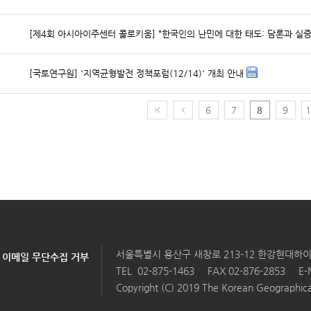
[국토연구원] '지역균형발전 정책포럼(12/14)' 개최 안내
6
7
8
9
1
서울특별시 용산구 새창로 213-12 한강현대하이
이메일 무단수집 거부
TEL
02-875-1463
FAX 02-876-2853
E-
Copyright (C) 2019 The Korean Geographical