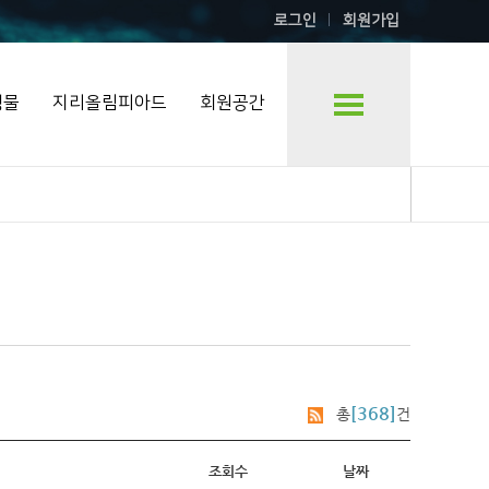
로그인
회원가입
행물
지리올림피아드
회원공간
[368]
총
건
조회수
날짜