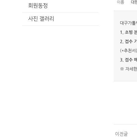
이름
대
회원동정
사진 갤러리
대구가톨릭
1. 초빙 
2. 접수 
(*추천서는
3. 접수 
※ 자세
이전글