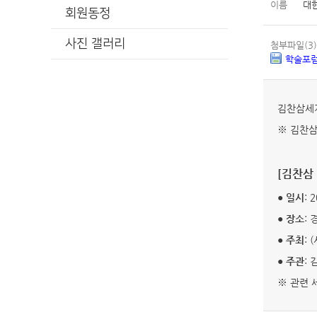
이름
대
회원동정
사진 갤러리
첨부파일(3)
학술포럼
김찬삼세계
※ 김찬삼 
[김찬삼
● 일시
: 
● 장소
:
● 주최
:
● 주관
:
※ 관련 