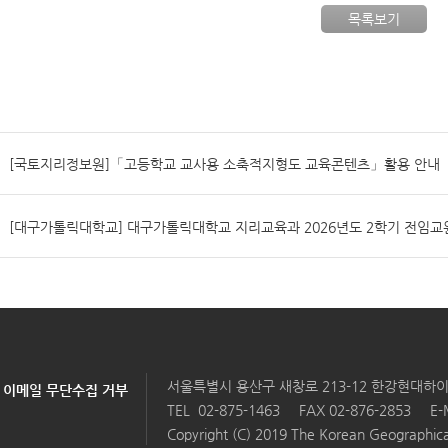
목록보기
[국토지리정보원]「고등학교 교사용 소축적지형도 교육콘텐츠」활용 안내
[대구가톨릭대학교] 대구가톨릭대학교 지리교육과 2026년도 2학기 전임교
서울특별시 용산구 새창로 213-12 한강현대하이
이메일 무단수집 거부
TEL
02-875-1463
FAX 02-876-2853
E-
Copyright (C) 2019 The Korean Geographical