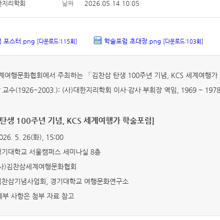
한지리학회
날짜
2026.05.14 10:05
 포스터.png
학술포럼 초대장.png
[다운로드:115회]
[다운로드:103회]
여행문화협회에서 주최하는 「김찬삼 탄생 100주년 기념, KCS 세계여행
교수(1926~2003.): (사)대한지리학회 이사·감사·부회장 역임, 1969 ~ 197
 탄생 100주년 기념, KCS 세계여행가 학술포럼]
2026. 5. 26(화), 15:00
 경기대학교 서울캠퍼스 세미나실 8층
 (사)김찬삼세계여행문화협회
 김찬삼기념사업회, 경기대학교 여행문화연구소
세부 사항은 첨부 자료 참고