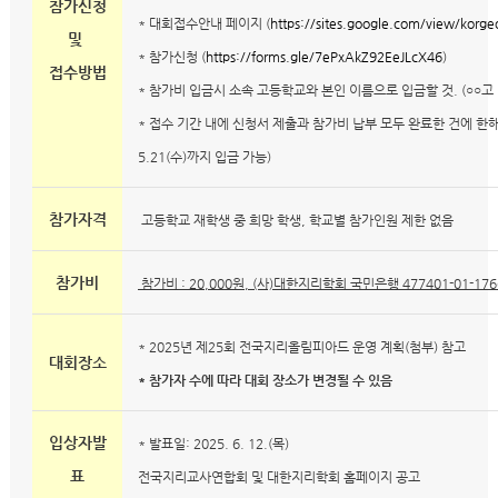
참가신청
* 대회접수안내 페이지 (
https://sites.google.com/view/korge
및
* 참가신청 (
https://forms.gle/7ePxAkZ92EeJLcX46
)
접수방법
* 참가비 입금시 소속 고등학교와 본인 이름으로 입금할 것. (○○고 
* 접수 기간 내에 신청서 제출과 참가비 납부 모두 완료한 건에 한
5.21(수)까지 입금 가능)
참가자격
고등학교 재학생 중 희망 학생, 학교별 참가인원 제한 없음
참가비
참가비 : 20,000원, (사)대한지리학회 국민은행 477401-01-176
* 2025년 제25회 전국지리올림피아드 운영 계획(첨부) 참고
대회장소
* 참가자 수에 따라 대회 장소가 변경될 수 있음
입상자발
* 발표일: 2025. 6. 12.(목)
표
전국지리교사연합회 및 대한지리학회 홈페이지 공고