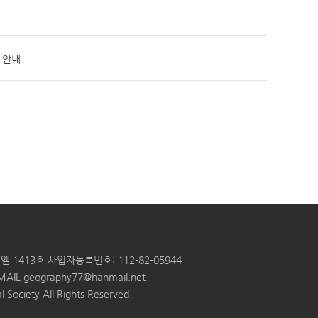
 안내
엘 1413호
사업자등록번호: 112-82-05944
MAIL
geography77@hanmail.net
 Society All Rights Reserved.