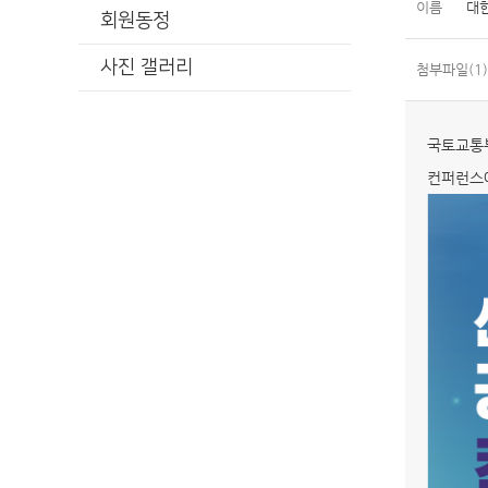
이름
대
회원동정
사진 갤러리
첨부파일(1)
국토교통부
컨퍼런스에