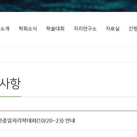
회소개
학회소식
학술대회
지리연구소
자료실
간
사항
한중일지리학대회(10/20~23) 안내