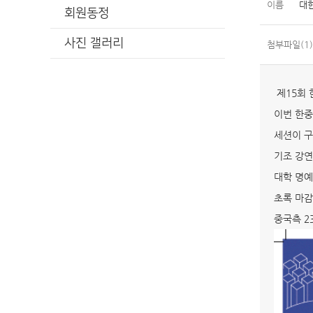
이름
대
회원동정
사진 갤러리
첨부파일(1)
제15회 
이번 한중일
세션이 구
기조 강연은
대학 명예
초록 마감
중국측 2