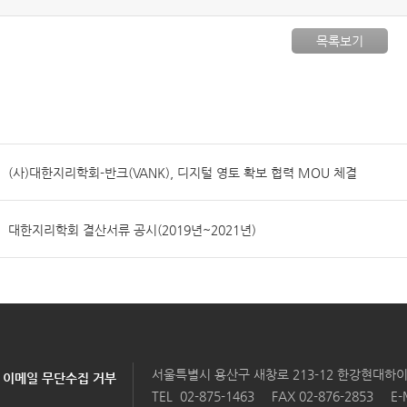
목록보기
(사)대한지리학회-반크(VANK), 디지털 영토 확보 협력 MOU 체결
대한지리학회 결산서류 공시(2019년~2021년)
서울특별시 용산구 새창로 213-12 한강현대하이
이메일 무단수집 거부
TEL
02-875-1463
FAX 02-876-2853
E-