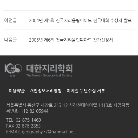
이전글
2004년 제5회 전국지리올림피아드 전국대회 수상자 발표
다음글
2005년 제6회 전국지리올림피아드 참가신청서
이용약관
개인정보처리방침
이메일 무단수집 거부
서울특별시 용산구 새창로 213-12 한강현대하이엘 1413호
사업자등
록번호: 112-82-05944
TEL
02-875-1463
FAX 02-876-2853
E-MAIL
geography77@hanmail.net