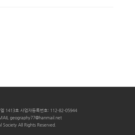
엘 1413호
사업자등록번호: 112-82-05944
MAIL
geography77@hanmail.net
 Society All Rights Reserved.