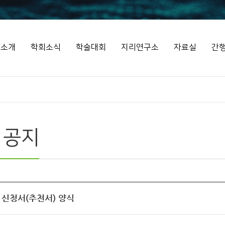
회소개
학회소식
학술대회
지리연구소
자료실
간
 공지
 신청서(추천서) 양식