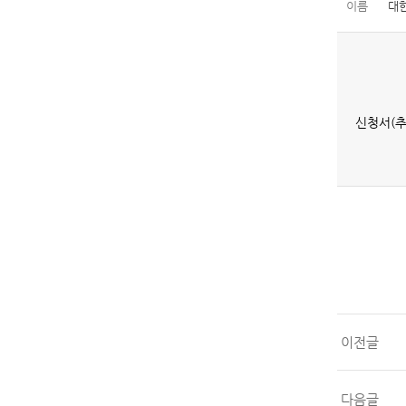
이름
대
신청서(
이전글
다음글