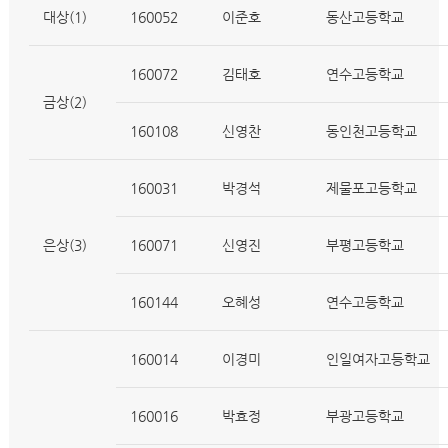
대상(1)
160052
이준호
동산고등학교
160072
김태호
연수고등학교
금상(2)
160108
신영찬
동인천고등학교
160031
박경석
제물포고등학교
은상(3)
160071
신영진
부평고등학교
160144
오혜성
연수고등학교
160014
이경미
인일여자고등학교
160016
박효정
부광고등학교