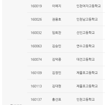
160019
이예지
인천여자고등학교
160026
권용호
인천남고등학교
160032
임희찬
선인고등학교
160063
김승민
연수고등학교
160074
김덕중
대건고등학교
160109
김정민
제물포고등학교
160113
김대현
제물포고등학교
160137
홍선표
인천고등학교