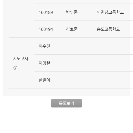
160189
박위준
인천남고등학교
160194
김효준
송도고등학교
이수진
지도교사
이영란
상
한일여
목록보기