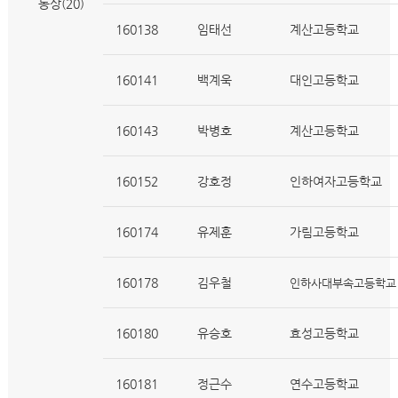
동상(20)
160138
임태선
계산고등학교
160141
백계욱
대인고등학교
160143
박병호
계산고등학교
160152
강호정
인하여자고등학교
160174
유제훈
가림고등학교
160178
김우철
인하사대부속고등학교
160180
유승호
효성고등학교
160181
정근수
연수고등학교