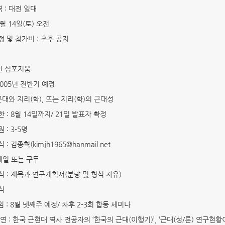
 : 대전 일대
 8월 14일(토) 오전
정 및 참가비 : 추후 공지
5년 심포지움
 2005년 전반기 예정
 근대와 지리(학), 또는 지리(학)의 근대성
한 : 8월 14일까지/ 21일 발표자 확정
 : 3-5명
 : 김종혁(kimjh1965@hanmail.net
메일 또는 구두
양식 : 제목과 연구계획서(분량 및 형식 자유)
식
 : 8월 넷째주 예정/ 차후 2-3회 합동 세미나
연 : 한국 근현대 역사 전공자의 ‘한국의 근대(이행기)’, ‘근대(성/론) 연구현황